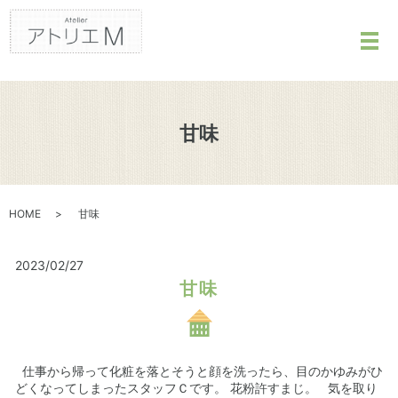
メ
甘味
HOME
甘味
2023/02/27
甘味
仕事から帰って化粧を落とそうと顔を洗ったら、目のかゆみがひ
どくなってしまったスタッフＣです。 花粉許すまじ。 気を取り