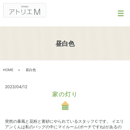
メ
昼白色
HOME
昼白色
2023/04/12
家の灯り
突然の暴風と花粉と黄砂にやられているスタッフＣです。 イエリ
アンくんは私のバッグの中にマイルーム(ポーチですね)があるの