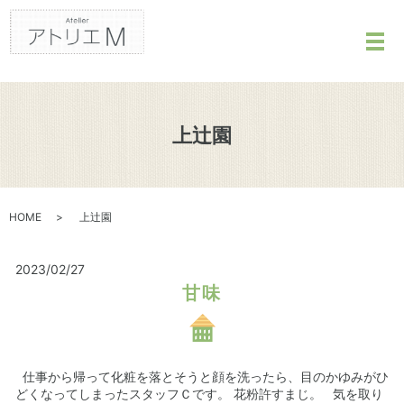
メ
上辻園
HOME
上辻園
2023/02/27
甘味
仕事から帰って化粧を落とそうと顔を洗ったら、目のかゆみがひ
どくなってしまったスタッフＣです。 花粉許すまじ。 気を取り