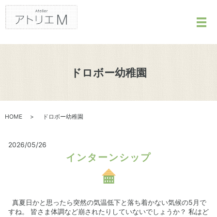
メ
ドロボー幼稚園
HOME
ドロボー幼稚園
2026/05/26
インターンシップ
真夏日かと思ったら突然の気温低下と落ち着かない気候の5月で
すね。 皆さま体調など崩されたりしていないでしょうか？ 私はど