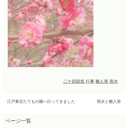
二十四節気
行事
雛人形
雨水
江戸東京たてもの園へ行ってきました
雨水と雛人形