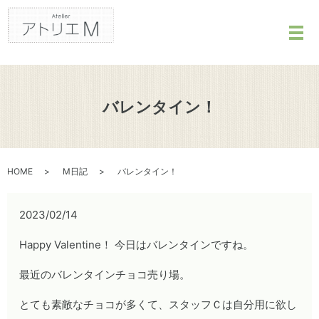
メ
バレンタイン！
HOME
M日記
バレンタイン！
2023/02/14
Happy Valentine！ 今日はバレンタインですね。
最近のバレンタインチョコ売り場。
とても素敵なチョコが多くて、スタッフＣは自分用に欲し