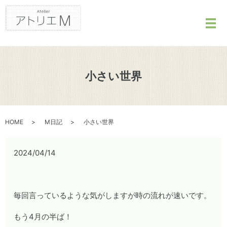
メ
小さい世界
HOME
M日記
小さい世界
2024/04/14
毎回言っているような気がしますが時の流れが速いです。
もう4月の半ば！